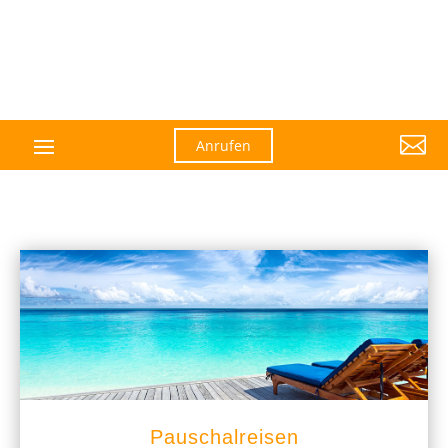

Anrufen
Pauschalreisen