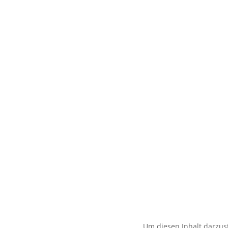
Um diesen Inhalt darzust