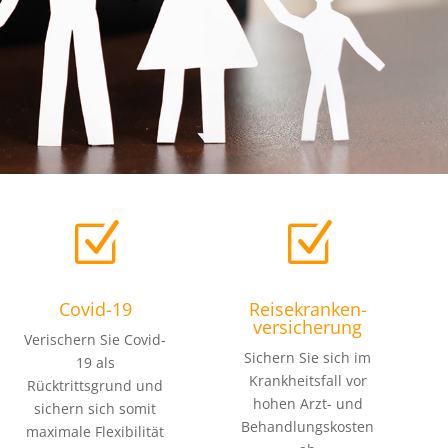
Z
Z
Covid-19
Reisekranken-
versicherung
Verischern Sie Covid-
Sichern Sie sich im
19 als
Krankheitsfall vor
Rücktrittsgrund und
hohen Arzt- und
sichern sich somit
Behandlungskosten
maximale Flexibilität