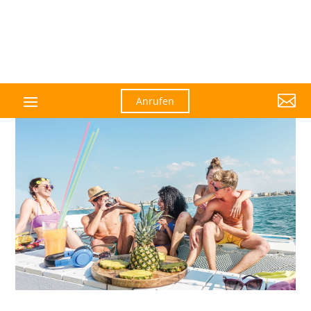

Anrufen