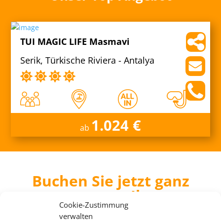
TUI MAGIC LIFE Masmavi
Serik, Türkische Riviera - Antalya
1.024 €
ab
Buchen Sie jetzt ganz
entspannt Ihren
Cookie-Zustimmung
Cluburlaub
verwalten