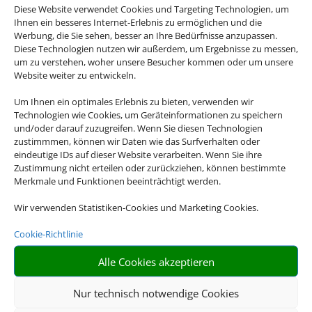
Diese Website verwendet Cookies und Targeting Technologien, um
Ihnen ein besseres Internet-Erlebnis zu ermöglichen und die
Werbung, die Sie sehen, besser an Ihre Bedürfnisse anzupassen.
Diese Technologien nutzen wir außerdem, um Ergebnisse zu messen,
um zu verstehen, woher unsere Besucher kommen oder um unsere
Four Seasons Resort Sharm El Sheikh
Website weiter zu entwickeln.
Sharm el-Sheikh, Sharm el Sheikh
Um Ihnen ein optimales Erlebnis zu bieten, verwenden wir
Technologien wie Cookies, um Geräteinformationen zu speichern
und/oder darauf zuzugreifen. Wenn Sie diesen Technologien
zustimmmen, können wir Daten wie das Surfverhalten oder
eindeutige IDs auf dieser Website verarbeiten. Wenn Sie ihre
Zustimmung nicht erteilen oder zurückziehen, können bestimmte
Merkmale und Funktionen beeinträchtigt werden.
1.494 €
ab
Wir verwenden Statistiken-Cookies und Marketing Cookies.
Cookie-Richtlinie
Iberostar Selection Andalucia Playa
Alle Cookies akzeptieren
Chiclana de la Frontera, Spanisches Inland
Nur technisch notwendige Cookies